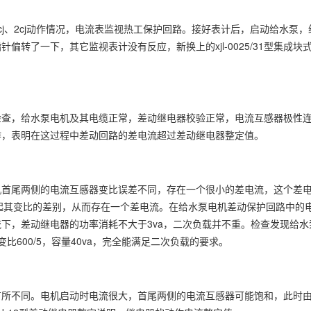
j、2cj动作情况，电流表监视热工保护回路。接好表计后，启动给水泵
转了一下，其它监视表计没有反应，新换上的xjl-0025/31型集成块式
检查，给水泵电机及其电缆正常，差动继电器校验正常，电流互感器极性
作，表明在这过程中差动回路的差电流超过差动继电器整定值。
机首尾两侧的电流互感器变比误差不同，存在一个很小的差电流，这个差
引起其变比的差别，从而存在一个差电流。在给水泵电机差动保护回路中的
流下，差动继电器的功率消耗不大于3va，二次负载并不重。检查发现给
变比600/5，容量40va，完全能满足二次负载的要求。
有所不同。电机启动时电流很大，首尾两侧的电流互感器可能饱和，此时