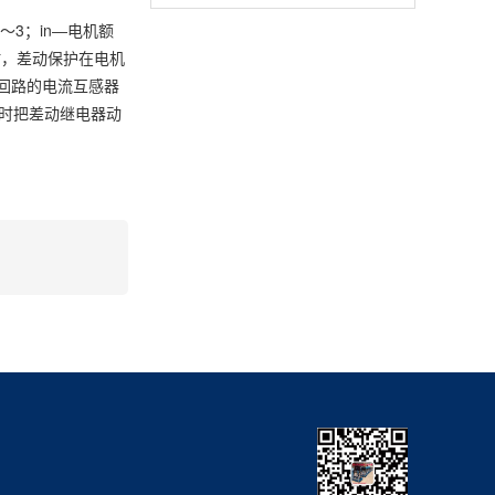
，2～3；in―电机额
时，差动保护在电机
回路的电流互感器
同时把差动继电器动