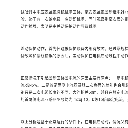
试验其中电压表监视微机跳闸回路，毫安表监视差动继电器1c
验，终于有一次给水泵一启动即跳闸，同时观察到毫安表的指针偏
动作掉牌，表明是由差动保护动作导致跳闸。
差动保护动作，首先怀疑被保护设备内部有故障。通过常规
备故障和接线错误的原因后，差动保护在电机启动过程中动
正常情况下引起差动回路差电流的原因主要有两点：一是电
流id的5%。二是首尾两侧电流互感器二次负荷的差别也会
别只是二次电缆长度的不同，大约相差50m，并且在额定电
的首尾侧电流互感器型号均为lmzbj-10，b级15倍额定电流，
以上分析是基于正常运行的条件下，在电机启动时，情况又