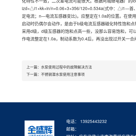
化特性不一致，二次差电流可能很大。根据阿城继电器厂的lc
izd=△i1×kk×in/n=0.06×3×356/120=0.534a
定电流；n―电流互感器变比)。应整定在1.0a的位置。在使
启动时仍偶尔会动作，是由于b级电流互感器磁化特性饱和点
采用d级，d级互感器的饱和点高一些，没那么容易饱和，可
作电流整定在1.0a，制动系数为0.4后，再没出现过开关一
上一篇：
水泵使用过程中的故障解决方法
下一篇：
不锈钢潜水泵使用注意事项
电话： 13925443232
邮箱：