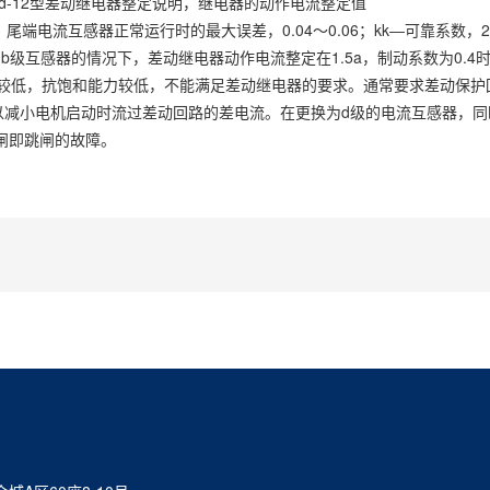
d-12型差动继电器整定说明，继电器的动作电流整定值
(式中：△i1―首、尾端电流互感器正常运行时的最大误差，0.04～0.06；kk―可靠系数
用b级互感器的情况下，差动继电器动作电流整定在1.5a，制动系数为0.4
较低，抗饱和能力较低，不能满足差动继电器的要求。通常要求差动保护
以减小电机启动时流过差动回路的差电流。在更换为d级的电流互感器，
合闸即跳闸的故障。