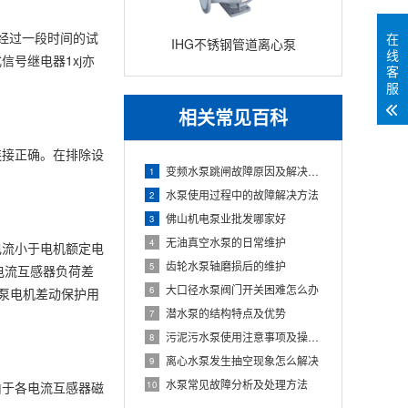
，经过一段时间的试
在
IHG不锈钢管道离心泵
线
信号继电器1xj亦
客
服
相关常见百科
连接正确。在排除设
变频水泵跳闸故障原因及解决方法
1
水泵使用过程中的故障解决方法
2
佛山机电泵业批发哪家好
3
无油真空水泵的日常维护
4
电流小于电机额定电
齿轮水泵轴磨损后的维护
5
电流互感器负荷差
大口径水泵阀门开关困难怎么办
6
水泵电机差动保护用
潜水泵的结构特点及优势
7
污泥污水泵使用注意事项及操作规程
8
离心水泵发生抽空现象怎么解决
9
水泵常见故障分析及处理方法
由于各电流互感器磁
10