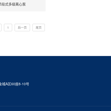
L节段式多级离心泵
1
后一页
尾页
A区60座8-10号